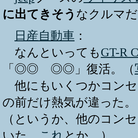
に出てきそう
なクルマだ
日産自動車
：
なんといっても
GT-R 
「◎◎ ◎◎」復活。（
他にもいくつかコンセプ
の前だけ熱気が違った。
（というか、他のコンセ
いた。
これ
とか。）