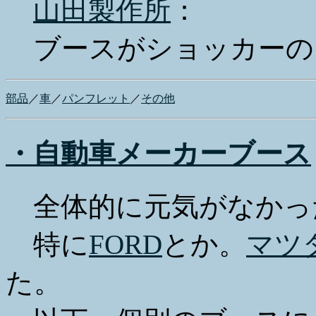
山田製作所
：
ブースがショッカーの
部品
／
車
／
パンフレット
／
その他
・自動車メーカーブース
全体的に元気がなかっ
特に
FORD
とか。
マツ
た。