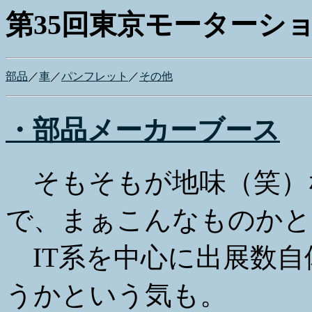
第35回東京モーターシ
部品
／
車
／
パンフレット
／
その他
・部品メーカーブース
そもそもが地味（笑）
で、まぁこんなものかと
IT系を中心に出展数自
うかという気も。