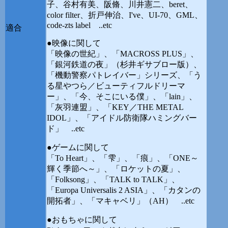
子、谷村有美、阪脩、川井憲二、beret、
color filter、折戸伸治、I've、UI-70、GML、
code-zts label ..etc
適合
●映像に関して
「映像の世紀」、「MACROSS PLUS」、
「銀河鉄道の夜」（杉井ギサブロー版）、
「機動警察パトレイバー」シリーズ、「う
る星やつら／ビューティフルドリーマ
ー」、「今、そこにいる僕」、「lain」、
「灰羽連盟」、「KEY／THE METAL
IDOL」、「アイドル防衛隊ハミングバー
ド」 ..etc
●ゲームに関して
「To Heart」、「雫」、「痕」、「ONE～
輝く季節へ～」、「ロケットの夏」、
「Folksong」、「TALK to TALK」、
「Europa Universalis 2 ASIA」、「カタンの
開拓者」、「マキャベリ」（AH） ..etc
●おもちゃに関して