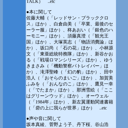
TALK） ..etc
●本に関して
佐藤大輔（「レッドサン・ブラッククロ
ス」ほか）、白倉由美（「卒業、最後のセ
ーラー服」ほか）、柊あおい（「銀色のハ
ーモニー」ほか）、須藤真澄（「観光王
国」ほか）、大塚英志（「物語消費論」ほ
か）、坂口尚（「石の花」ほか）、小林源
文（「東亜総統特務隊」ほか）、新谷かお
る（「戦場ロマンシリーズ」ほか）、ゆう
きまさみ（「機動警察パトレイバー」ほ
か）、滝澤聖峰（「幻の豹」ほか）、田中
浩人（「おそらのまいご」ほか）、加賀美
ふみを（「おんなのこ」ほか）、鷹見一幸
（「でたまか」ほか）、那洲雪絵（「ここ
はグリーンウッド」ほか）、オーウェル
（「1984年」ほか）、新左翼運動関連書籍
（「砦の上に我らが世界」ほか） ..etc
●声や音に関して
坂本真綾、菅野よう子、丹下桜、谷山浩