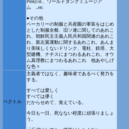
Pinky:st.、ワールドタンクミュージア
ム ..etc
●その他
ベーカリーの制服と共産圏の軍装をはじめ
とした制服全般、旧ソ連に関してのあれこ
れ、朝鮮民主主義人民共和国関連のあれこ
れ、新左翼運動に関するあれこれ、あんま
り美味しくないドリンク、電柱、鉄塔、大
型建機、ナチスにまつわるあれこれ、オウ
ム真理教にまつわるあれこれ 他あやしげ
な色々
主義者ではなく、趣味者であるべく努力を
する。
すべては愛しく
すべては儚く
ベクトル
だからせめて、覚えている。
今日も一日、死なない程度に頑張りましょ
う。