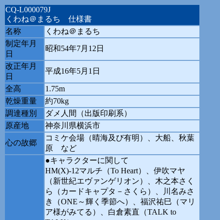
CQ-L000079J
くわね＠まるち 仕様書
名称
くわね＠まるち
制定年月
昭和54年7月12日
日
改正年月
平成16年5月1日
日
全高
1.75m
乾燥重量
約70kg
調達種別
ダメ人間（出版印刷系）
原産地
神奈川県横浜市
コミケ会場（晴海及び有明）、大船、秋葉
心の故郷
原 など
●キャラクターに関して
HM(X)-12マルチ（To Heart）、伊吹マヤ
（新世紀エヴァンゲリオン）、木之本さく
ら（カードキャプタ－さくら）、川名みさ
き（ONE～輝く季節へ）、福沢祐巳（マリ
ア様がみてる）、白倉素直（TALK to