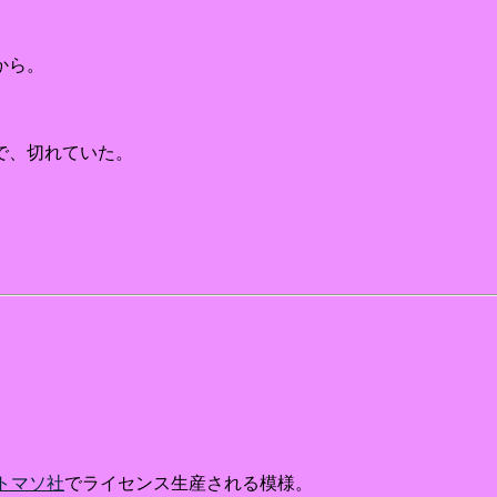
から。
で、切れていた。
トマソ社
でライセンス生産される模様。