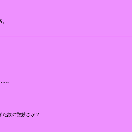
系。
……。
ぎた故の微妙さか？