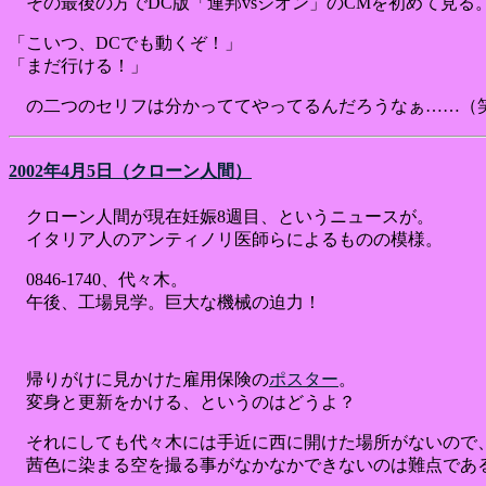
その最後の方でDC版「連邦vsジオン」のCMを初めて見る
「こいつ、DCでも動くぞ！」
「まだ行ける！」
の二つのセリフは分かっててやってるんだろうなぁ……（
2002年4月5日（クローン人間）
クローン人間が現在妊娠8週目、というニュースが。
イタリア人のアンティノリ医師らによるものの模様。
0846-1740、代々木。
午後、工場見学。巨大な機械の迫力！
帰りがけに見かけた雇用保険の
ポスター
。
変身と更新をかける、というのはどうよ？
それにしても代々木には手近に西に開けた場所がないので
茜色に染まる空を撮る事がなかなかできないのは難点であ