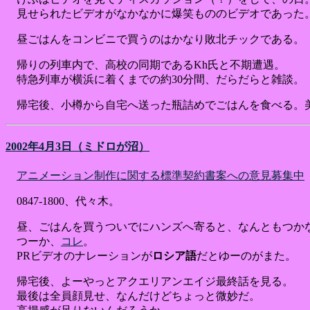
見せられたビデオがなかなかに爆笑もののビデオであった
昼ごはんをコンビニで買うのはかなり敗北チックである。
帰りの列車内で、高校の同期であるKh氏と不期遭遇。
特急列車が横浜に着くまでの約30分間、だらだらと雑談。
帰宅後、小樽から自宅へ送った瓶詰めでごはんを食べる。
2002年4月3日（ミドロが沼）
アニメーション制作に関する標準契約書案への意見募集中
0847-1800、代々木。
昼、ごはんを買うついでにハンズへ寄ると、なんともつか
つーか、
コレ
。
PRビデオのナレーションが
ロシア語
だとゆーのがまた。
帰宅後、よーやっとアクエリアンエイジ最終話を見る。
最後は全員顔見せ、なんだけどちょっと微妙だ。