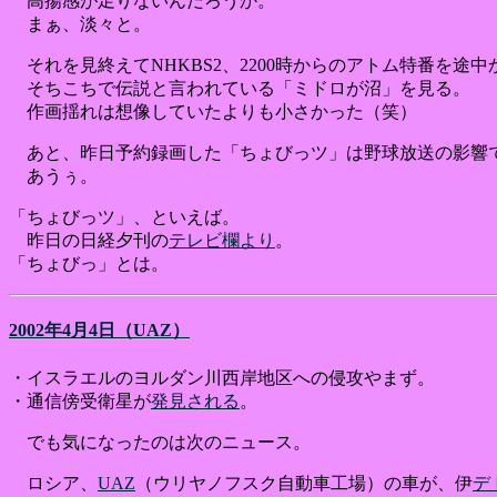
高揚感が足りないんだろうか。
まぁ、淡々と。
それを見終えてNHKBS2、2200時からのアトム特番を途中
そちこちで伝説と言われている「ミドロが沼」を見る。
作画揺れは想像していたよりも小さかった（笑）
あと、昨日予約録画した「ちょびっツ」は野球放送の影響
あうぅ。
「ちょびっツ」、といえば。
昨日の日経夕刊の
テレビ欄より
。
「ちょびっ」とは。
2002年4月4日（UAZ）
・イスラエルのヨルダン川西岸地区への侵攻やまず。
・通信傍受衛星が
発見される
。
でも気になったのは次のニュース。
ロシア、
UAZ
（ウリヤノフスク自動車工場）の車が、伊
デ