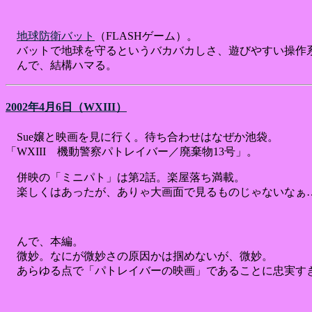
地球防衛バット
（FLASHゲーム）。
バットで地球を守るというバカバカしさ、遊びやすい操作
んで、結構ハマる。
2002年4月6日（WXIII）
Sue嬢と映画を見に行く。待ち合わせはなぜか池袋。
「WXIII 機動警察パトレイバー／廃棄物13号」。
併映の「ミニパト」は第2話。楽屋落ち満載。
楽しくはあったが、ありゃ大画面で見るものじゃないなぁ
んで、本編。
微妙。なにが微妙さの原因かは掴めないが、微妙。
あらゆる点で「パトレイバーの映画」であることに忠実す