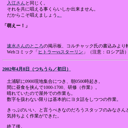
入江さん
と同じく。
それを共に唱える事くらいしか出来ません。
だからこそ唱えましょう
。
「萌えー！」
速水さんのところ
の掲示板、コルチャック氏の書込みより
Webコミック「
ヒトラーvsスターリン
」（注意：ロシア語
2002年4月8日（つちうら／初日）
土浦駅に0900現地集合につき、朝0500時起き。
間に昼食を挟んで1000-1700、研修（作業）。
晴れていたので屋外での作業も。
数字を扱わない限りは基本的にヨタ話をしつつの作業。
きっぷのいい、と言うべきなのだろうスタッフのみなさん
気持ちよく作業ができた。
終了後。