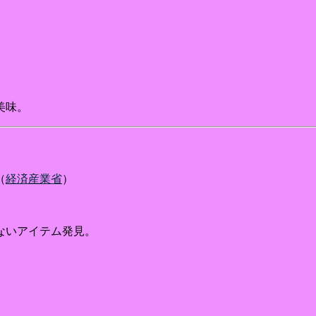
。
美味。
（
経済産業省
）
ないアイテム発見。