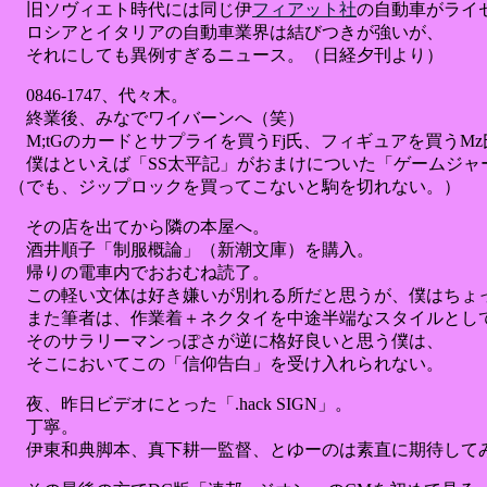
旧ソヴィエト時代には同じ伊
フィアット社
の自動車がライ
ロシアとイタリアの自動車業界は結びつきが強いが、
それにしても異例すぎるニュース。（日経夕刊より）
0846-1747、代々木。
終業後、みなでワイバーンへ（笑）
M;tGのカードとサプライを買うFj氏、フィギュアを買うMz
僕はといえば「SS太平記」がおまけについた「ゲームジャ
（でも、ジップロックを買ってこないと駒を切れない。）
その店を出てから隣の本屋へ。
酒井順子「制服概論」（新潮文庫）を購入。
帰りの電車内でおおむね読了。
この軽い文体は好き嫌いが別れる所だと思うが、僕はちょ
また筆者は、作業着＋ネクタイを中途半端なスタイルとし
そのサラリーマンっぽさが逆に格好良いと思う僕は、
そこにおいてこの「信仰告白」を受け入れられない。
夜、昨日ビデオにとった「.hack SIGN」。
丁寧。
伊東和典脚本、真下耕一監督、とゆーのは素直に期待して