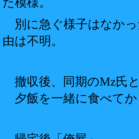
た模様。
別に急ぐ様子はなかっ
由は不明。
撤収後、同期のMz氏
夕飯を一緒に食べてか
帰宅後「俺屍」。