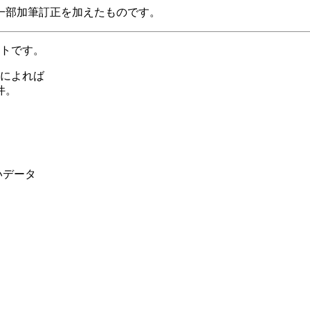
一部加筆訂正を加えたものです。
トです。
によれば
件。
いデータ