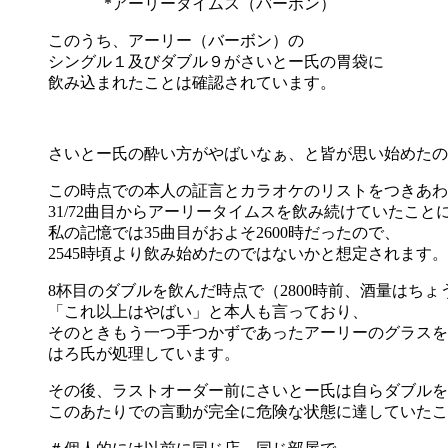
*アーリータイムス（バーボン）
このうち、アーリー（バーボン）の
シングル１及びダブル９がさいとー氏の胃袋に
飲み込まれたことは確認されています。
さいとー氏の酔い方がやばいなぁ、と皆が思い始めたのは
この時点での本人の証言とカラオケのリストをつきあわ
31/72曲目からアーリータイムスを飲み続けていたこと
私の記憶では35曲目がおよそ2600時だったので、
2545時頃より飲み始めたのではないかと想定されます。
8杯目のダブルを飲んだ時点で（2800時前、酒量はち
「これ以上はやばい」と本人も言っており、
そのときもう一つ手つかずであったアーリーのグラスを
はろ氏が処理しています。
その後、ラストオーダー前にさいとー氏は自らダブルを
このあたりでの言動が完全に危険な状態に達していたこ