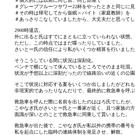
＃個人的には以前に同じ店、同じ部屋で
＃グレープフルーツサワー22杯をやったときと同じに
＃その時は帰宅してから仮眠＞バイト（家庭教師）を
＃あっさりこなしていましたから、大丈夫だと思ってし
2900時退店。
外に出ると氏はすでにまともに立っていられない状態。
ただし、この時点ではまだ喋ったりしていました。
さいとー氏の信任により私がいくつか精算を行いました
そうこうしている間に状況は深刻化。
ベンチで横になって休んでいるところでそのまま吐瀉。
状況が予想以上に深刻だったので線路沿いの近くの公園
そこで状況に対応する案をいくつか出しましたがどれも
非現実的であったりなんだりで、最終的に救急車を呼ぶ
救急車を呼んだ際に名前を出したのははろ氏でしたが、
こやなぎ氏がさいとー氏と一番家が近く、且つ家族の方
面識が深いとのことで救急車に同乗して貰いました。
救急車が出た後で、こやなぎ氏が私以外の携帯の番号を
私を起点にした臨時の連絡体制を発足させ、解散。