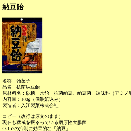
納豆飴
名称：飴菓子
品名：抗菌納豆飴
原材料名：砂糖、水飴、抗菌納豆、納豆菌、調味料（アミノ
内容量：100g（個装紙込み）
製造者：入江製菓株式会社
コピー（改行は原文のまま）
現在も猛威を振るっている病原性大腸菌
O-157の抑制に効果的な「納豆」