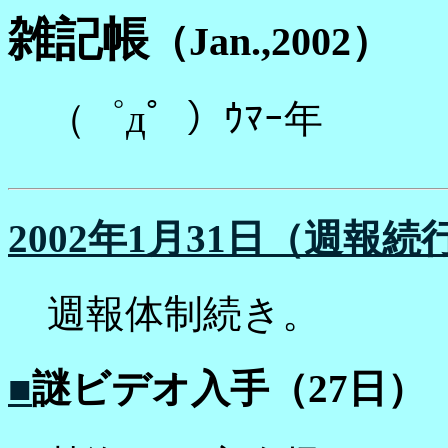
雑記帳
（Jan.,2002）
（゜д゜）ｳﾏｰ年
2002年1月31日（週報続
週報体制続き。
■
謎ビデオ入手（27日）