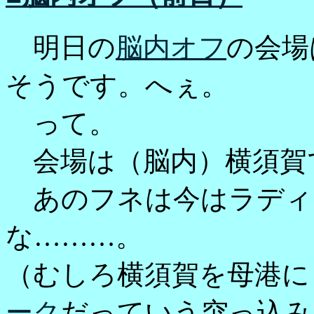
明日の
脳内オフ
の会場
そうです。へぇ。
って。
会場は（脳内）横須賀
あのフネは今はラディン
な………。
（むしろ横須賀を母港に
ーク
だっていう突っ込み