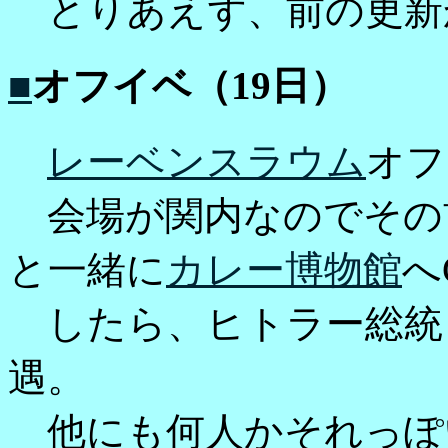
とりあえず、前の更新
■
オフイベ（19日）
レーベンスラウム
オフ
会場が関内なのでその
と一緒に
カレー博物館
へ
したら、ヒトラー総統
遇。
他にも何人かそれっぽ