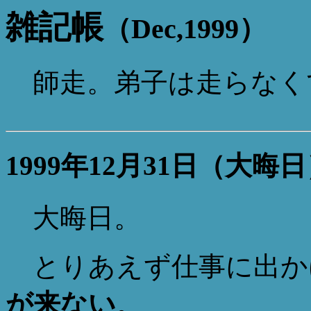
雑記帳
（Dec,1999）
師走。弟子は走らなく
1999年12月31日（大晦
大晦日。
とりあえず仕事に出か
が来ない
。