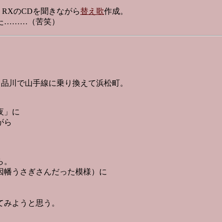
RXのCDを聞きながら
替え歌
作成。
た………（苦笑）
）、品川で山手線に乗り換えて浜松町。
夜」に
がら
ら。
因幡うさぎさんだった模様）に
てみようと思う。