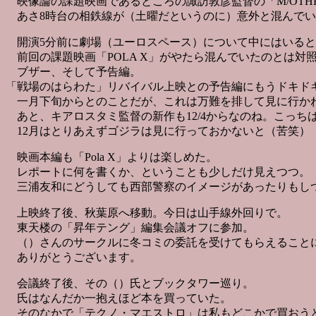
映像論の課題映画であるところの諏訪敦彦監督の「M/OTH
あさ8時台の相鉄線が（土曜だというのに）意外と混んでい
開演5分前に劇場（ユーロスペース）について中にはいると
前回の課題映画「POLA X」がやたら混んでいたのとは対
ブザー、そして予告編。
「戦場のはらわた」リバイバル上映との予告編にもうドキド
一月下旬からとのことだが、これは万難を排して見に行か
あと、キアロスタミ監督の新作も12/4からなのね。こっち
12月はとりあえずゴジラは見に行っておかないと（苦笑）
映画本編も「Pola X」よりは楽しめた。
レポートに何を書くか、ということも少しだけ見えつつ。
三浦友和にどうしても西部警察のイメージがあったりもし
上映終了後、秋葉原へ移動。今日は山手線外回りで。
東天楼の「昇年テング」編集会議オフに参加。
（）さんのサークルに冬コミの委託を受けてもらえること
ありがとうございます。
会議終了後、その（）氏とブックタワー巡り。
氏はなんだか一抱えほど本を買っていた。
そのなかで「テクノ・マエストロ」は私もどこかで買おう