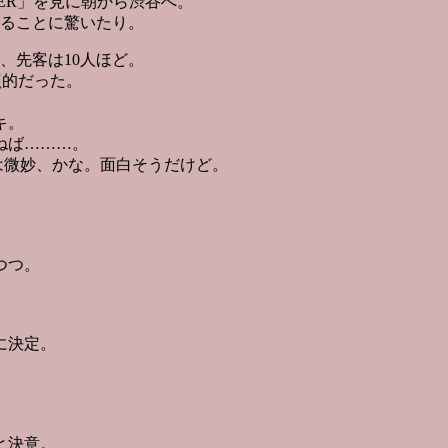
ER」を見に朝から渋谷へ。
ることに驚いたり。
、先客は10人ほど。
照的だった。
キ。
ねば………。
は微妙、かな。面白そうだけど。
つつ。
に決定。
と決意。