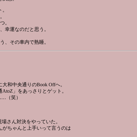
ト。
へ。
待つ。
で、幸運なのだと思う。
ろう、その車内で熟睡。
中央通りのBook Offへ。
toZ」をあっさりとゲット。
……（笑）
現場さん対決をやっていた。
んがちゃんと上手いって言うのは