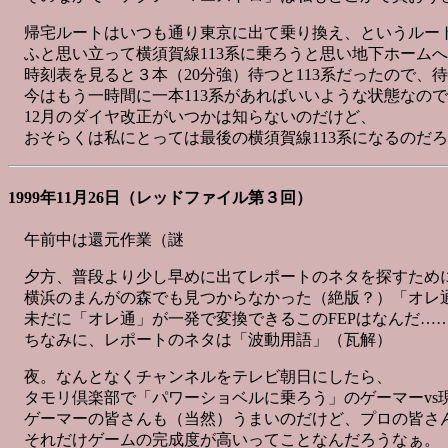
帰宅ルートはいつも通り東京に出て乗り換え、というルー
ふと思い立って横須賀線113系に乗ろうと思い地下ホーム
時刻表を見ると３本（20分強）待つと113系だったので、
今はもう一時間に一本113系があればいいような状態なの
12月のダイヤ改正がいつかは知らないのだけど、
おそらくは私にとっては最後の横須賀線113系になるのだ
1999年11月26日（レッドファイル第３回）
午前中は還元作業（謎
夕方、普段より少し早めに出てレポートのネタを探すために大和
横浜のまんがの森でも見つからなかった（絶版？）「オレ通A
未だに「オレ通」が一発で変換できるこのFEPはなんだ…
ちなみに、レポートのネタは「波動用語」（瓦解）
夜。なんとなくチャンネルをテレビ朝日にしたら、
タモリ倶楽部で「パワーショベルに乗ろう」のゲーマーvs
ゲーマーの皆さんも（当然）うまいのだけど、プロの皆さ
それだけゲームの完成度が高いってことなんだろうなぁ。