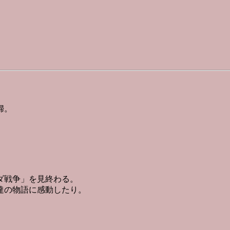
婦。
。
ダ戦争」を見終わる。
達の物語に感動したり。