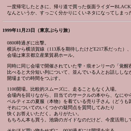
一度帰宅したときに、帰り道で買った仮面ライダーBLACK 
なんというか、すっごく分かりにくいネタになってしまっ
1999年11月23日（東京ぶらり旅）
0800時過ぎに出撃。
横浜から横須賀線（113系を期待したけどE217系だった
会場は東京都立産業貿易ホール。
同時に同じ会場で開催されていた雫・痕オンリーの「覚醒
比べると大分短い列について、並んでいる人とお話ししな
開場までの時間をつぶす。
1100開場。比較的スムーズに、走ることもなく入場。
会場内を回りながら、目当てのサークルの本やら、なにや
ペルティエの夏服（本物）を着ている売り子さん（どうも
それについてのいくつかの疑問点を質問してみたり
快くお答えいただく。ありがたい。
もちろん本も買う。池袋のガイドなのだけど、今度活用し
それほど買い物をせずに、0030過ぎには開場を出る。