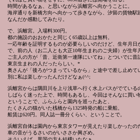
時間があるなぁ、と思いながら浜離宮へ向かうことに。
海岸通りを新橋方向へ向かって歩きながら、汐留の貨物駅
なんだか感動してみたり。
で、浜離宮。入場料300円。
都の施設のおおかたと同じく65歳以上は無料。
一応年齢を証明するものが必要らしいのだけど、生年月日
で、前の人（お二人とも大正10年生まれのご夫婦）が生年
ご主人の方が「昔、近衛第一連隊にいてね」とついでに昔
東京生まれの人だったらしい。*
奥さんが「後ろがつまっているから」と途中で差し止めて
別に私は楽しかったんだけどなぁ(^^;
浜離宮からは隅田川を上り浅草へ行く水上バスがでている
しばらく迷った上で、時間もあるし、今回はそんなに買い
ということで、ふらふらと園内を巡ったあと、
たくさんの猫がいた桟橋から1325時発の船に乗船。
船賃は620円。同人誌一冊分くらい、ということで。
浜離宮自体は園内から東京タワーが見えたり楽しかったの
車の音がうるさいのがいささか興ざめ。
そういえば、異国の方も結構いたなぁ。