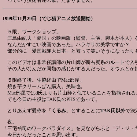
っていう技術者達の歌。たまりません。
1999年11月29日（でじ猫アニメ放送開始）
５限、ワークショップ。
三島由紀夫「憂国」の映画版（監督、主演、脚本が本人）
なんだかすごい映画であった。ハラキリの美学ですか？
部分的に「愛国戦隊大日本」と被って笑いそうになったり
このビデオは非常任講師の片山師が新右翼系のルートで入
その人がなんだか同類の感じがする人だった。オウムとか
５限終了後、生協経由でMac部屋。
焼き芋クリームぱん購入。美味也。
Mac部屋ではd氏よりも片山師と似ていることを指摘される
でも今日の主役はTAK氏のPHSであって。
とりあえず愛称を「
くるみ
」とすることに
TAK氏以外
で決
夜。
「三宅祐司のワークパラダイス」を見ながらふと「デ・ジ・
今日からだったことを思い出す。