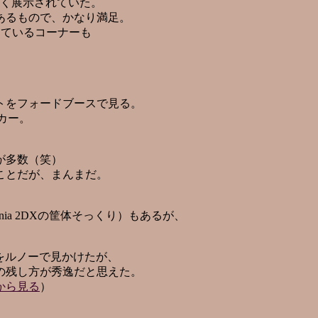
多く展示されていた。
あるもので、かなり満足。
けているコーナーも
トをフォードブースで見る。
カー。
が多数（笑）
ことだが、まんまだ。
ania 2DXの筐体そっくり）もあるが、
をルノーで見かけたが、
の残し方が秀逸だと思えた。
から見る
）
。