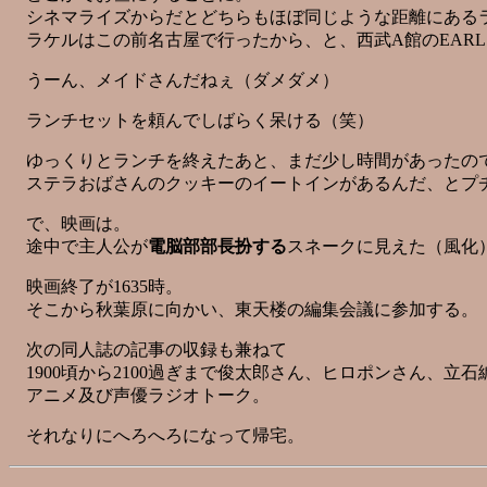
シネマライズからだとどちらもほぼ同じような距離にあるラ
ラケルはこの前名古屋で行ったから、と、西武A館のEAR
うーん、メイドさんだねぇ（ダメダメ）
ランチセットを頼んでしばらく呆ける（笑）
ゆっくりとランチを終えたあと、まだ少し時間があったの
ステラおばさんのクッキーのイートインがあるんだ、とプ
で、映画は。
途中で主人公が
電脳部部長扮する
スネークに見えた（風化
映画終了が1635時。
そこから秋葉原に向かい、東天楼の編集会議に参加する。
次の同人誌の記事の収録も兼ねて
1900頃から2100過ぎまで俊太郎さん、ヒロポンさん、立石
アニメ及び声優ラジオトーク。
それなりにへろへろになって帰宅。