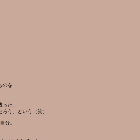
。
ものを
残った。
だろう、という（笑）
 自分。