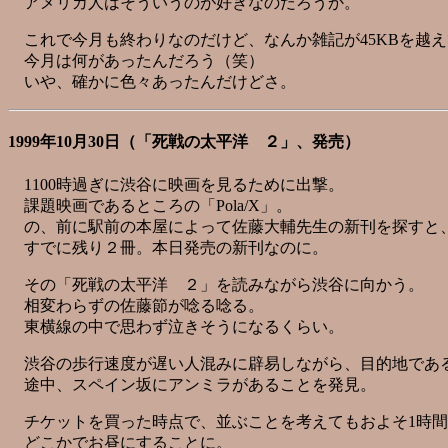
アメリカ人はそういうのが好きなのだろうか。
これで今月も終わりなのだけど、なんか雑記が45KBを越え
今月は何があったんだろう（笑）
いや、確かに色々あったんだけどさ。
1999年10月30日（「死戦の太平洋 ２」、発売）
1100時過ぎに渋谷に映画を見るために出撃。
課題映画であるところの「Pola/X」。
の、前に駅前の本屋によって佐藤大輔先生の新刊を探すと
すでに残り２冊。本日発売の新刊なのに。
その「死戦の太平洋 ２」を読みながら渋谷に向かう。
相変わらずの佐藤節が唸る唸る。
東横線の中で思わず泣きそうになるくらい。
渋谷の歩行速度が遅い人混みに辟易しながら、目的地であ
途中、スペイン坂にアンミラがあることを発見。
チケットを買った時点で、並ぶことを考えてもおよそ1時間
どこかでお昼にすることに。