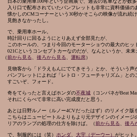
日本の乗用車100年という企画展で、過去の名車などが数
入り口で配布されていたパンフレットも非常に資料価値の
懐かしのCMコーナーという30秒かそこらの映像が流れ続
見飽きなかったし。
で、乗用車ホール。
時計回りに回るようにとりあえず全部見たが、
このホールの、つまり今回のモーターショウの最大のヒッ
021Cというコンセプトカーなのだが、なんというか、未来
（
前から見る
、
後ろから見る
、
運転席
）
見物客から「ドラえもんにでてきそう」とか、そういう声
パンフレットによれば「レトロ・フューチャリズム」との
すごいぞ、フォード。
奇をてらったと言えばホンダの
不夜城
（コンパネがBeat M
それにくらべて非常に高い完成度だと思う。
あとは日野ルノー（ルノー4CVだったはず）のリメイク版
こちらはニュービートルよりもより元デザインのイメージ
リアのランプの処理の仕方を除けば。（
前から見る
、
後ろ
で、制服的には（笑）
ホンダ
、
大宇（デーウー）
がヒット