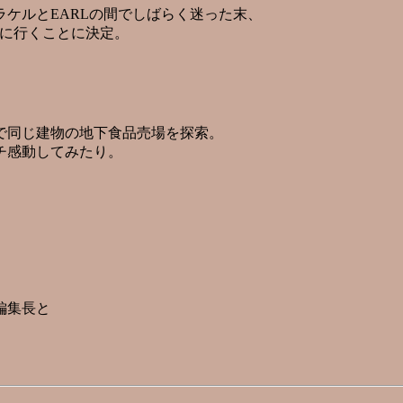
ケルとEARLの間でしばらく迷った末、
Lに行くことに決定。
で同じ建物の地下食品売場を探索。
チ感動してみたり。
）
編集長と