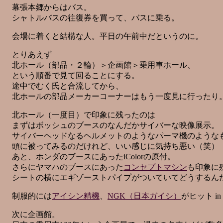
幕張本郷からはバス。
シャトルバスの往復券を買って、バスに乗る。
会場に着くと結構な人。平日の午前中だというのに。
とりあえず
北ホール（部品・２輪）＞企画館＞乗用車ホール、
という順番で見て回ることにする。
途中でむく氏と合流してから、
北ホールの部品メーカーコーナーはもう一度見に行ったり
北ホール（一度目）で印象に残ったのは
まずはボッシュのブースのなんだかサイバーな映像展示。
サイバーヘッドなるヘルメットのようなパーマ機のような
頭に被ってみるのだけれど、いい感じに気持ち悪い（笑）
あと、ホンダのブースにあったiColorの原付。
さらにヤマハのブースにあった
コンセプトマシン
も印象に
シートの横にエギゾーストパイプがついていてどうするん
制服的には
アイシン精機
、
NGK（日本ガイシ）
がヒット in
次に企画館。