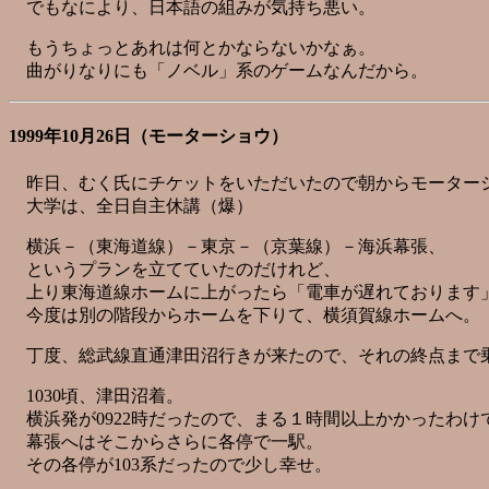
でもなにより、日本語の組みが気持ち悪い。
もうちょっとあれは何とかならないかなぁ。
曲がりなりにも「ノベル」系のゲームなんだから。
1999年10月26日（モーターショウ）
昨日、むく氏にチケットをいただいたので朝からモーター
大学は、全日自主休講（爆）
横浜－（東海道線）－東京－（京葉線）－海浜幕張、
というプランを立てていたのだけれど、
上り東海道線ホームに上がったら「電車が遅れております
今度は別の階段からホームを下りて、横須賀線ホームへ。
丁度、総武線直通津田沼行きが来たので、それの終点まで
1030頃、津田沼着。
横浜発が0922時だったので、まる１時間以上かかったわけ
幕張へはそこからさらに各停で一駅。
その各停が103系だったので少し幸せ。