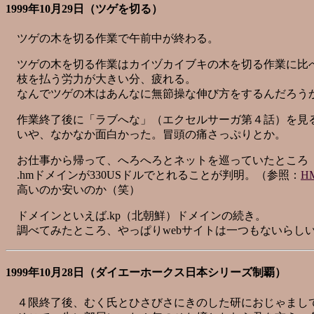
1999年10月29日（ツゲを切る）
ツゲの木を切る作業で午前中が終わる。
ツゲの木を切る作業はカイヅカイブキの木を切る作業に比
枝を払う労力が大きい分、疲れる。
なんでツゲの木はあんなに無節操な伸び方をするんだろう
作業終了後に「ラブへな」（エクセルサーガ第４話）を見
いや、なかなか面白かった。冒頭の痛さっぷりとか。
お仕事から帰って、へろへろとネットを巡っていたところ
.hmドメインが330USドルでとれることが判明。（参照：
H
高いのか安いのか（笑）
ドメインといえば.kp（北朝鮮）ドメインの続き。
調べてみたところ、やっぱりwebサイトは一つもないらし
1999年10月28日（ダイエーホークス日本シリーズ制覇）
４限終了後、むく氏とひさびさにきのした研におじゃまし