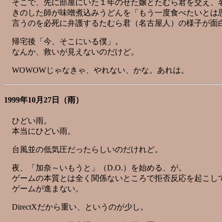
そこで、先に部屋にいた１年のせた嬢とたむら君を交え、
きのした師が味噌煮込みうどんを「もう一度食べたいとは
言うのを必死に弁護するたむら君（名古屋人）の様子が面
帰宅後「今、そこにいる僕」。
なんか、救いが見えないのだけど。
WOWOWじゃなきゃ、やれない、かな。あれは。
1999年10月27日（雨）
ひどい雨。
本当にひどい雨。
台風並の低気圧だったらしいのだけれど。
夜、「加奈～いもうと」（D.O.）を始める、が。
ゲームの本質とは全く関係ないところで拒否反応を起こし
ゲームが進まない。
DirectXだから重い、というのが少し。