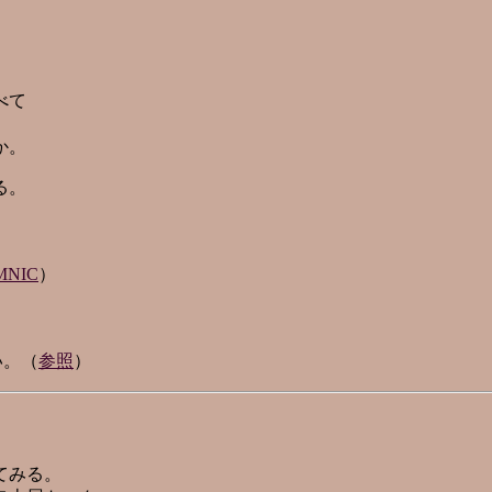
べて
か。
る。
MNIC
）
い。（
参照
）
てみる。