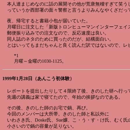
本人達まじめなのに話の展開その他が荒唐無稽すぎて笑う
っていうか西部署の面々警察と言うよりみんなやくざだっ
夜、帰宅すると書籍小包が届いていた。
月曜日に注文した「新版トロンヒューマンインターフェイ
郵便振り込みでの注文なので、反応速度は良い。
同人誌のネタのために買ったのだが、結構面白い。
とはいってもまだちゃんと良く読んだ訳ではないので、レ
*1
月曜～金曜の1030-1125。
1999年1月28日（あんこう初体験）
レポートを提出したりして４限終了後、きのした研へ行っ
先週の講義は家で寝てたので、年始の挨拶なのである。
その後、きのした師のお宅で鍋、再び。
今回のメンバーは大所帯。きのした師と私以外に
いわさき氏、Doske氏、Sue嬢、こ・う・す・け氏、むく
小さいので鍋の容量が足りない。