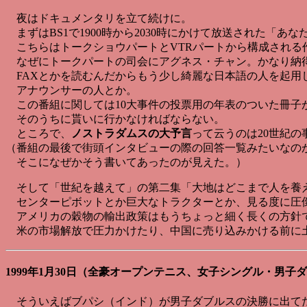
夜はドキュメンタリを立て続けに。
まずはBS1で1900時から2030時にかけて放送された「あな
こちらはトークショウパートとVTRパートから構成される
なぜにトークパートの司会にアグネス・チャン。かなり納
FAXとかを読むんだからもう少し綺麗な日本語の人を起用
アナウンサーの人とか。
この番組に関しては10大事件の投票用の年表のついた冊子
そのうちに貰いに行かなければならない。
ところで、
ノストラダムスの大予言
って云うのは20世紀の
（番組の最後で街頭インタビューの際の回答一覧みたいなの
そこになぜかそう書いてあったのが見えた。）
そして「世紀を越えて」の第二集「大地はどこまで人を養
センターピボットとか巨大なトラクターとか、見る度に圧
アメリカの穀物の輸出政策はもうちょっと細く長くの方針
米の市場解放で圧力かけたり、中国に売り込みかける前に
1999年1月30日（全豪オープンテニス、女子シングル・男子
そういえばブパシ（インド）が男子ダブルスの決勝に出て