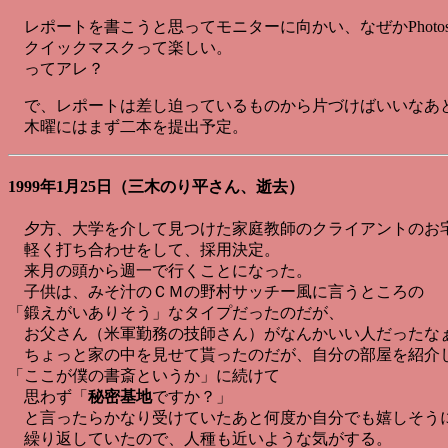
レポートを書こうと思ってモニターに向かい、なぜかPhotos
クイックマスクって楽しい。
ってアレ？
で、レポートは差し迫っているものから片づけばいいなあ
木曜にはまず二本を提出予定。
1999年1月25日（三木のり平さん、逝去）
夕方、大学を介して見つけた家庭教師のクライアントのお
軽く打ち合わせをして、採用決定。
来月の頭から週一で行くことになった。
子供は、みそ汁のＣＭの野村サッチー風に言うところの
「鍛えがいありそう」なタイプだったのだが、
お父さん（米軍勤務の技師さん）がなんかいい人だったな
ちょっと家の中を見せて貰ったのだが、自分の部屋を紹介
「ここが僕の書斎というか」に続けて
思わず「
秘密基地
ですか？」
と言ったらかなり受けていたあと何度か自分でも嬉しそう
繰り返していたので、人種も近いような気がする。