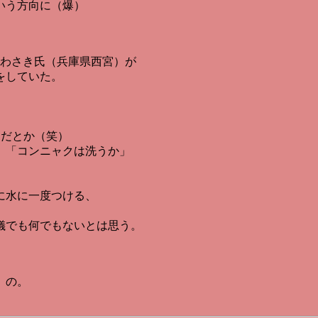
いう方向に（爆）
。
いわさき氏（兵庫県西宮）が
をしていた。
ーだとか（笑）
」「コンニャクは洗うか」
に水に一度つける、
儀でも何でもないとは思う。
）の。