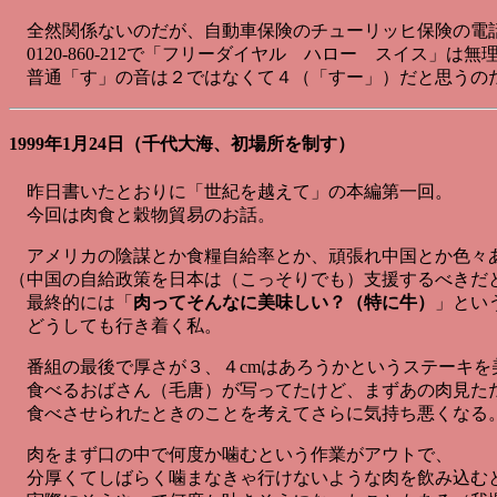
全然関係ないのだが、自動車保険のチューリッヒ保険の電
0120-860-212で「フリーダイヤル ハロー スイス」は無
普通「す」の音は２ではなくて４（「すー」）だと思うの
1999年1月24日（千代大海、初場所を制す）
昨日書いたとおりに「世紀を越えて」の本編第一回。
今回は肉食と穀物貿易のお話。
アメリカの陰謀とか食糧自給率とか、頑張れ中国とか色々
（中国の自給政策を日本は（こっそりでも）支援するべきだ
最終的には「
肉ってそんなに美味しい？（特に牛）
」とい
どうしても行き着く私。
番組の最後で厚さが３、４cmはあろうかというステーキを
食べるおばさん（毛唐）が写ってたけど、まずあの肉見た
食べさせられたときのことを考えてさらに気持ち悪くなる
肉をまず口の中で何度か噛むという作業がアウトで、
分厚くてしばらく噛まなきゃ行けないような肉を飲み込む