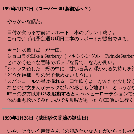
1999年1月27日（スーパー301条復活へ？）
やっかいな話だ。
日付が変わる寸前にレポート二本のプリント終了。
これでまずは予定通り明日二本のレポートが提出できる。
今日は収穫（謎）が一曲。
ショコラのLike a Starberry（マキシシングル「TwinkleStar
とにかく色々な意味でポップな音で、なんか良い。
「シトラス色した 瓶の中に 甘い言葉と浮かれる気持ちを
「どうか神様 朝の光で覚めないように」
「スパンコールの星は揺れる 口笛吹くよ なんだか少し泣
などの少女まんがチックな詩の感じも心地よい、というか
昨日の夕方以来
G3を起動すると
もうヘビーローテションで
他の曲も聴いてみたいので今度暇があったらCD買いに行く
1999年1月26日（成田紗矢香嬢の誕生日）
いや、そういう声優さん（の卵みたいな人）がいらっしゃ