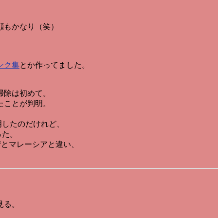
顔もかなり（笑）
。
ンク集
とか作ってました。
掃除は初めて。
たことが判明。
明したのだけれど、
った。
国が台湾とマレーシアと違い、
見る。