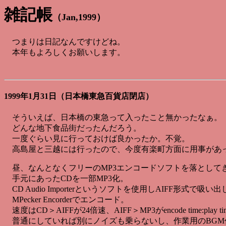
雑記帳
（Jan,1999）
つまりは日記なんですけどね。
本年もよろしくお願いします。
1999年1月31日（日本橋東急百貨店閉店）
そういえば、日本橋の東急って入ったこと無かったなぁ。
どんな地下食品街だったんだろう。
一度ぐらい見に行っておけば良かったか。不覚。
高島屋と三越には行ったので、今度有楽町方面に用事があ
昼、なんとなくフリーのMP3エンコードソフトを落として
手元にあったCDを一部MP3化。
CD Audio Importerというソフトを使用しAIFF形式で吸
MPecker Encorderでエンコード。
速度はCD＞AIFFが24倍速、AIFF＞MP3がencode time:play 
普通にしていれば別にノイズも乗らないし、作業用のBGM