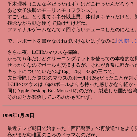
平木理科（こんな字だったはず）はどこ行ったんだろう？
あと女子決勝のモーリスモ（フランス）。
すごいね。どう見ても半分以上男。体付きもそうだけど、
残念ながら動き硬くて負けたけどね。
ファイナルゲームなんて７回ぐらいデュースしたのにねぇ
で、レポートを書かなければいけないはずなのに
北朝鮮リ
さらに夜、LCIIIのマウスを掃除。
かって５年だけどクリーニングキットを使っての本格的な
せっかくなのでボールも交換するが、それが異常に軽かっ
キットについていたのは16g、26g、33gの三つで、
先日掃除した際G3のマウスのボールは26gだったことが判
LCIIIのマウスは16gのボールよりも持った感じかなり軽か
同じApple Desktop Bus Mouse IIなのだが、製造した
その辺とか関係しているのかも知れず。
1999年1月29日
最近テレビ朝日で始まった「西部警察」の再放送*1をよく
私がまだ幼稚園のころのドラマなのだが、