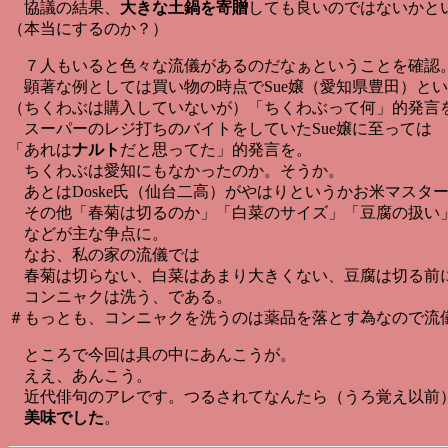
協議の結果、
大きな土鍋を寄贈
しても良いのではないかと
（本当にするのか？）
７人もいると色々な流儀があるのだなぁということを確認
顕著な例としては買い物の時点でSue嬢（愛知県豊田）と
（ちくわぶは購入していないが）「ちくわぶって何」的発言
スーパーのレジ打ちのバイトをしていたSue嬢に至っては
「あれは
ナルト
だと思ってた」的発言を。
ちくわぶは愛知にもなかったのか。そうか。
あとはDoske氏（仙台二高）がやはりというかお米マスタ
その他「春菊は切るのか」「白菜のサイズ」「豆腐の扱い
などが主な争点に。
なお、私の家の流儀では
春菊は切らない、白菜はあまり大きくない、豆腐は切る前
コンニャクは洗う、である。
＃もっとも、コンニャクを洗うのは薬品を落とす為なので流
ところで今回は具の中にあんこうが。
ええ、あんこう。
近代俳句のアレです。つるされてなんたら（うろ覚え以前
美味でした
。