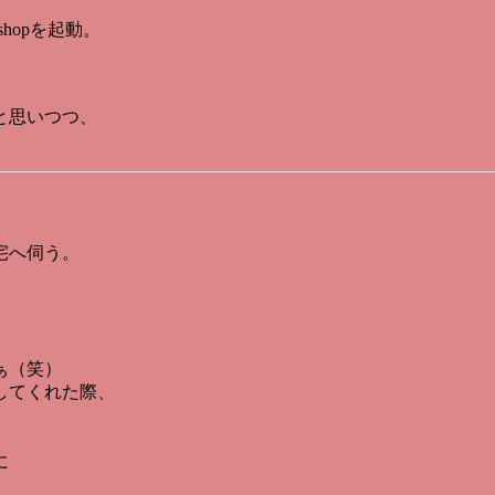
hopを起動。
と思いつつ、
宅へ伺う。
ぁ（笑）
してくれた際、
に